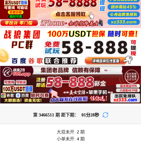
第
3466511
期 距下期：
01
分
28
秒
大双
未开:
2
期
小单
未开:
4
期