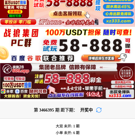
第
3466395
期 距下期：
开奖中
大双
未开:
1
期
小单
未开:
6
期